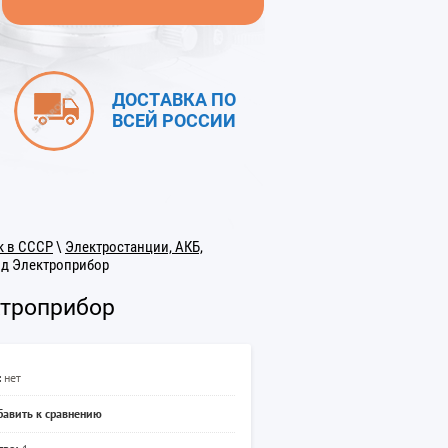
ДОСТАВКА ПО
ВСЕЙ РОССИИ
к в СССР
\
Электростанции, АКБ,
од Электроприбор
ктроприбор
:
нет
авить к сравнению