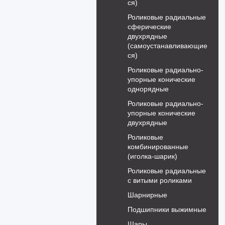
ся)
Роликовые радиальные
сферические
двухрядные
(самоустанавливающие
ся)
Роликовые радиально-
упорные конические
однорядные
Роликовые радиально-
упорные конические
двухрядные
Роликовые
комбинированные
(иголка-шарик)
Роликовые радиальные
с витыми роликами
Шарнирные
Подшипники выжимные
Шары