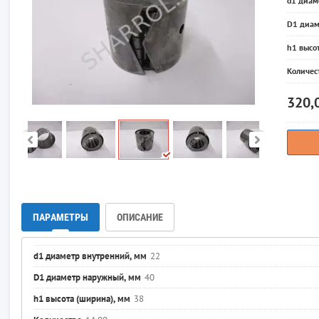
d1 диам
D1 диам
h1 высо
Количес
320,
ПАРАМЕТРЫ
ОПИСАНИЕ
d1 диаметр внутренний, мм
22
D1 диаметр наружный, мм
40
h1 высота (ширина), мм
38