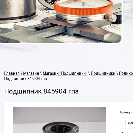
Главная
\
Магазин
\
Магазин "Подшипники"
\
Подшипники
\
Ролико
Подшипник 845904 гпз
Подшипник 845904 гпз
Артикул
Доб