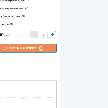
етр внутренний, мм:
22
етр наружный, мм:
40
та (ширина), мм:
38
тво:
14,00
00
руб.
ДОБАВИТЬ В КОРЗИНУ