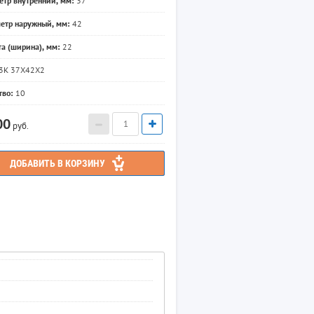
етр внутренний, мм:
37
етр наружный, мм:
42
та (ширина), мм:
22
3К 37X42X2
тво:
10
00
руб.
ДОБАВИТЬ В КОРЗИНУ