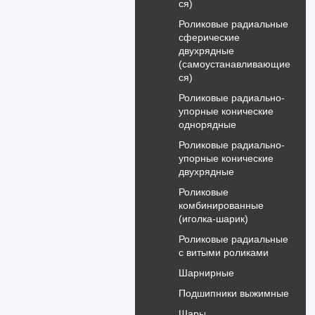
ся)
Роликовые радиальные
сферические
двухрядные
(самоустанавливающие
ся)
Роликовые радиально-
упорные конические
однорядные
Роликовые радиально-
упорные конические
двухрядные
Роликовые
комбинированные
(иголка-шарик)
Роликовые радиальные
с витыми роликами
Шарнирные
Подшипники выжимные
Шары