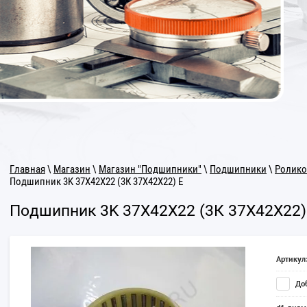
Главная
\
Магазин
\
Магазин "Подшипники"
\
Подшипники
\
Ролико
Подшипник 3K 37Х42Х22 (3К 37Х42Х22) Е
Подшипник 3K 37Х42Х22 (3К 37Х42Х22)
Артикул
Доб