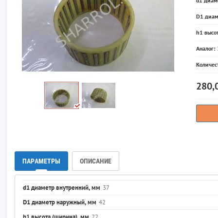
d1 диам
D1 диам
h1 высо
Аналог:
Количес
280,
ПАРАМЕТРЫ
ОПИСАНИЕ
d1 диаметр внутренний, мм
37
D1 диаметр наружный, мм
42
h1 высота (ширина), мм
22