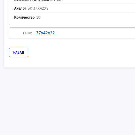
Аналог
3К 37X42X2
Количество
10
37х42х22
ТЕГИ:
НАЗАД